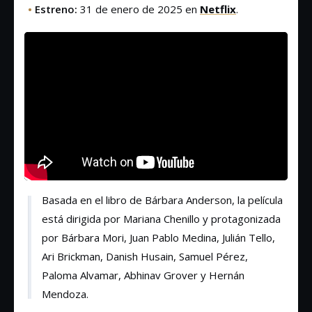
•
Estreno:
31 de enero de 2025 en
Netflix
.
Basada en el libro de Bárbara Anderson, la película
está dirigida por Mariana Chenillo y protagonizada
por Bárbara Mori, Juan Pablo Medina, Julián Tello,
Ari Brickman, Danish Husain, Samuel Pérez,
Paloma Alvamar, Abhinav Grover y Hernán
Mendoza.