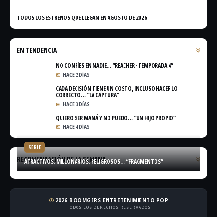
TODOS LOS ESTRENOS QUE LLEGAN EN AGOSTO DE 2026
EN TENDENCIA
NO CONFÍES EN NADIE… “REACHER · TEMPORADA 4”
HACE 2 DÍAS
CADA DECISIÓN TIENE UN COSTO, INCLUSO HACER LO
CORRECTO… “LA CAPTURA”
HACE 3 DÍAS
QUIERO SER MAMÁ Y NO PUEDO… “UN HIJO PROPIO”
HACE 4 DÍAS
SERIE
RECOMENDACIÓN DE LA SEMANA
ATRACTIVOS. MILLONARIOS. PELIGROSOS… “FRAGMENTOS”
2026 BOOMGERS ENTRETENIMIENTO POP
copyright
TODOS LOS DERECHOS RESERVADOS