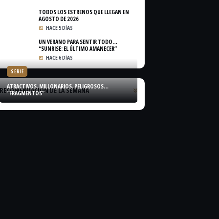
TODOS LOS ESTRENOS QUE LLEGAN EN
AGOSTO DE 2026
HACE 5 DÍAS
UN VERANO PARA SENTIR TODO…
“SUNRISE: EL ÚLTIMO AMANECER”
HACE 6 DÍAS
SERIE
ATRACTIVOS. MILLONARIOS. PELIGROSOS…
RECOMENDACIÓN DE LA SEMANA
“FRAGMENTOS”