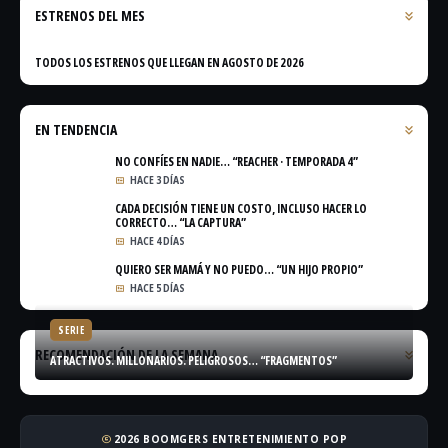
ESTRENOS DEL MES
TODOS LOS ESTRENOS QUE LLEGAN EN AGOSTO DE 2026
EN TENDENCIA
NO CONFÍES EN NADIE… “REACHER · TEMPORADA 4”
HACE 3 DÍAS
CADA DECISIÓN TIENE UN COSTO, INCLUSO HACER LO
CORRECTO… “LA CAPTURA”
HACE 4 DÍAS
QUIERO SER MAMÁ Y NO PUEDO… “UN HIJO PROPIO”
HACE 5 DÍAS
SERIE
RECOMENDACIÓN DE LA SEMANA
ATRACTIVOS. MILLONARIOS. PELIGROSOS… “FRAGMENTOS”
2026 BOOMGERS ENTRETENIMIENTO POP
copyright