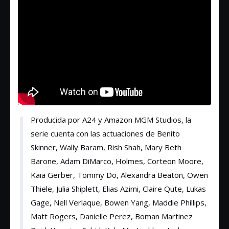
Producida por A24 y Amazon MGM Studios, la
serie cuenta con las actuaciones de Benito
Skinner, Wally Baram, Rish Shah, Mary Beth
Barone, Adam DiMarco, Holmes, Corteon Moore,
Kaia Gerber, Tommy Do, Alexandra Beaton, Owen
Thiele, Julia Shiplett, Elias Azimi, Claire Qute, Lukas
Gage, Nell Verlaque, Bowen Yang, Maddie Phillips,
Matt Rogers, Danielle Perez, Boman Martinez