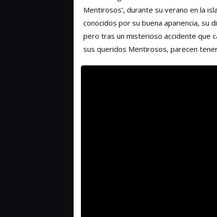
Mentirosos’, durante su verano en la isla
conocidos por su buena apariencia, su di
pero tras un misterioso accidente que c
sus queridos Mentirosos, parecen tener 