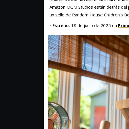
Amazon MGM Studios están detrás del pr
un sello de Random House Children's Bo
•
Estreno:
18 de junio de 2025 en
Prim