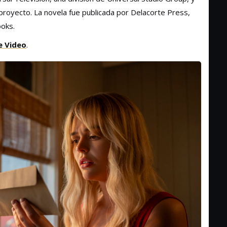
oyecto. La novela fue publicada por Delacorte Press,
oks.
e Video
.