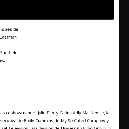
iones de:
 Eastman.
Sheffield.
is.
las coshowrunners Julie Plec y Carina Adly MacKenzie, la
 ejecutiva de Emily Cummins de My So Called Company y
ersal Television, una división de Universal Studio Group, y