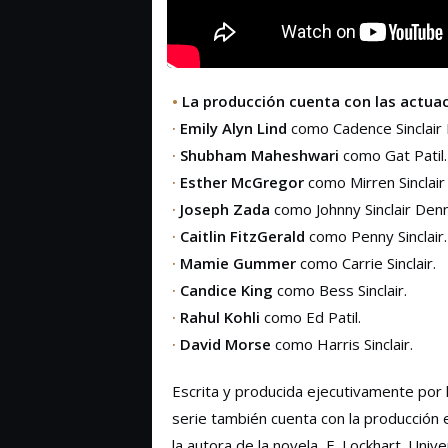
•
La producción cuenta con las actuac
·
Emily Alyn Lind
como Cadence Sinclair
·
Shubham Maheshwari
como Gat Patil.
·
Esther McGregor
como Mirren Sinclair 
·
Joseph Zada
como Johnny Sinclair Denn
·
Caitlin FitzGerald
como Penny Sinclair.
·
Mamie Gummer
como Carrie Sinclair.
·
Candice King
como Bess Sinclair.
·
Rahul Kohli
como Ed Patil.
·
David Morse
como Harris Sinclair.
Escrita y producida ejecutivamente por 
serie también cuenta con la producción
la autora de la novela, E. Lockhart. Univ