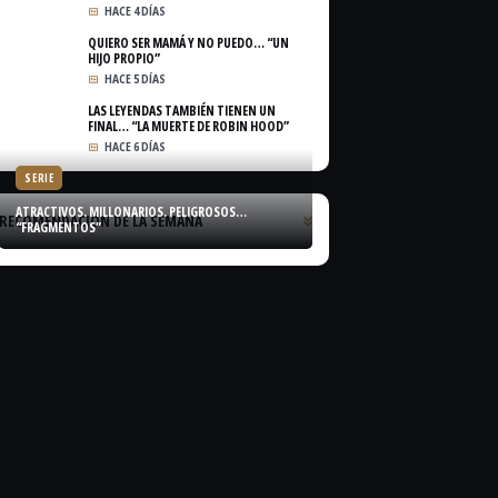
HACE 4 DÍAS
QUIERO SER MAMÁ Y NO PUEDO… “UN
HIJO PROPIO”
HACE 5 DÍAS
LAS LEYENDAS TAMBIÉN TIENEN UN
FINAL… “LA MUERTE DE ROBIN HOOD”
HACE 6 DÍAS
SERIE
ATRACTIVOS. MILLONARIOS. PELIGROSOS…
RECOMENDACIÓN DE LA SEMANA
“FRAGMENTOS”