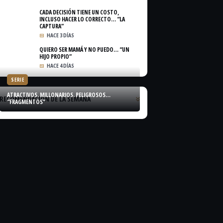
CADA DECISIÓN TIENE UN COSTO,
INCLUSO HACER LO CORRECTO… “LA
CAPTURA”
HACE 3 DÍAS
QUIERO SER MAMÁ Y NO PUEDO… “UN
HIJO PROPIO”
HACE 4 DÍAS
SERIE
ATRACTIVOS. MILLONARIOS. PELIGROSOS…
RECOMENDACIÓN DE LA SEMANA
“FRAGMENTOS”