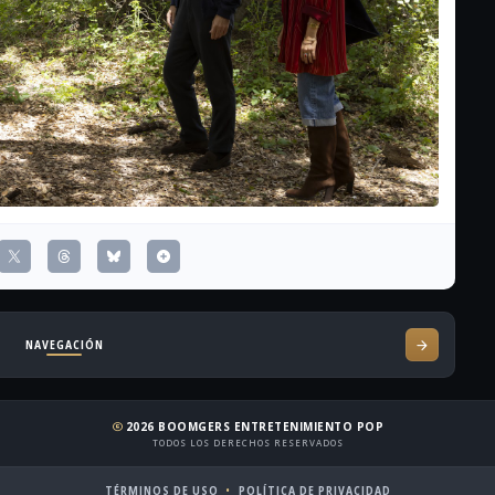
NAVEGACIÓN
2026 BOOMGERS ENTRETENIMIENTO POP
copyright
TODOS LOS DERECHOS RESERVADOS
TÉRMINOS DE USO
POLÍTICA DE PRIVACIDAD