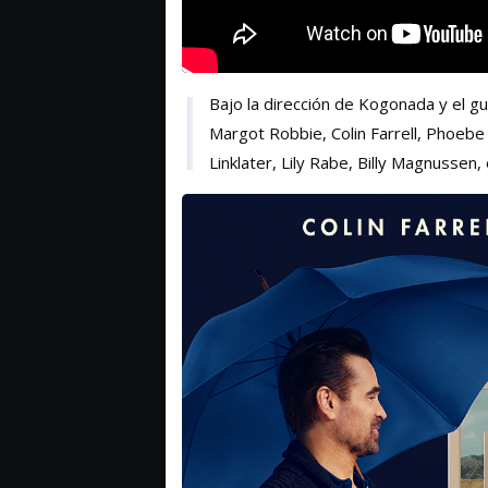
Bajo la dirección de Kogonada y el gu
Margot Robbie, Colin Farrell, Phoebe
Linklater, Lily Rabe, Billy Magnussen,