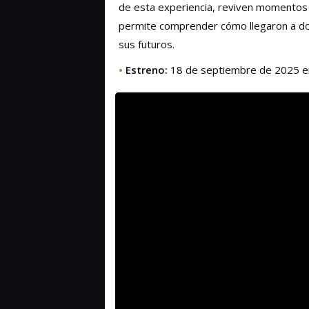
de esta experiencia, reviven momentos 
permite comprender cómo llegaron a don
sus futuros.
•
Estreno:
18 de septiembre de 2025 en