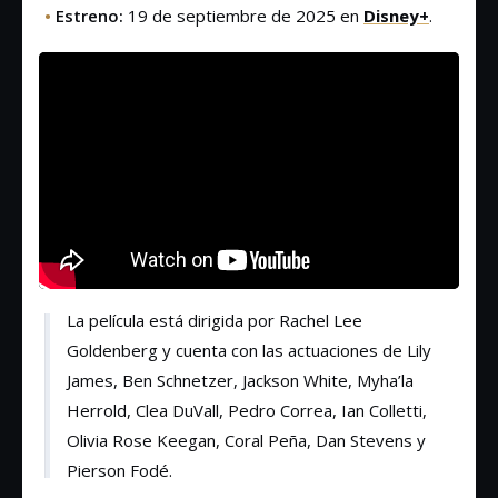
•
Estreno:
19 de septiembre de 2025 en
Disney+
.
La película está dirigida por Rachel Lee
Goldenberg y cuenta con las actuaciones de Lily
James, Ben Schnetzer, Jackson White, Myha’la
Herrold, Clea DuVall, Pedro Correa, Ian Colletti,
Olivia Rose Keegan, Coral Peña, Dan Stevens y
Pierson Fodé.