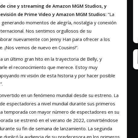
a de cine y streaming de Amazon MGM Studios, y
elevisión de Prime Video y Amazon MGM Studios:
“La
l, generando momentos de alegría, nostalgia y conexión
ternacional. Nos sentimos orgullosos de su
laborar nuevamente con Jenny Han para ofrecer a los
. ¡Nos vemos de nuevo en Cousins!”.
 un último gran hito en la trayectoria de Belly, y
darle el reconocimiento que merece. Estoy muy
poyando mi visión de esta historia y por hacer posible
”.
onvertido en un fenómeno mundial desde su estreno. La
 de espectadores a nivel mundial durante sus primeros
inta temporada con mayor número de espectadores en su
orada se estrenó en el verano de 2022, convirtiéndose
durante su fin de semana de lanzamiento. La segunda
duplicó la audiencia de su predecesora en los primeros