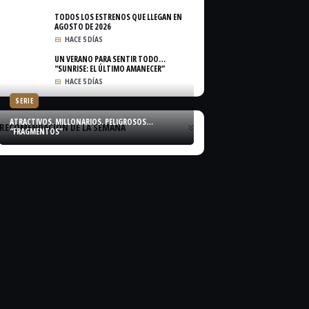
TODOS LOS ESTRENOS QUE LLEGAN EN
AGOSTO DE 2026
HACE 5 DÍAS
UN VERANO PARA SENTIR TODO…
“SUNRISE: EL ÚLTIMO AMANECER”
HACE 5 DÍAS
SERIE
ATRACTIVOS. MILLONARIOS. PELIGROSOS…
RECOMENDACIÓN DE LA SEMANA
“FRAGMENTOS”