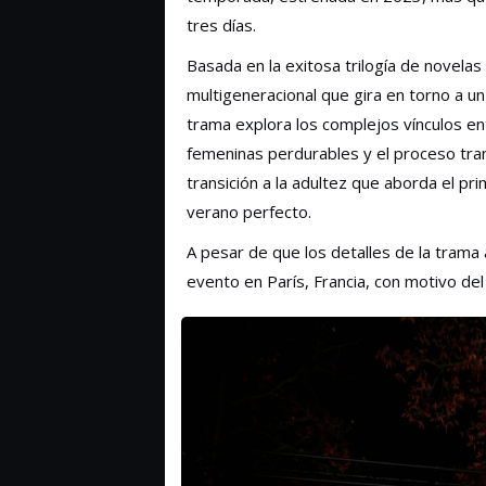
tres días.
Basada en la exitosa trilogía de novela
multigeneracional que gira en torno a u
trama explora los complejos vínculos en
femeninas perdurables y el proceso tran
transición a la adultez que aborda el pr
verano perfecto.
A pesar de que los detalles de la trama 
evento en París, Francia, con motivo del f