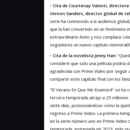
•
Cita de Courtenay Valenti, director
Vernon Sanders, director global de t
serie ha conmovido a la audiencia globa
que la han convertido en un fenómeno in
extraordinario éxito y nos complace co
seguidores un nuevo capítulo memorable
•
Cita de la novelista Jenny Han:
“Queda
consideré que solo una película podría 
agradecida con Prime Video por seguir a
compartir este capítulo final con los fans
“El Verano En Que Me Enamoré” se ha c
tercera temporada atrajo a 25 millones
siete días, posicionándose como la qu
regreso a Prime Video. La primera temp
en la serie número uno en Prime Video 
temporada, estrenada en 2023, más que 