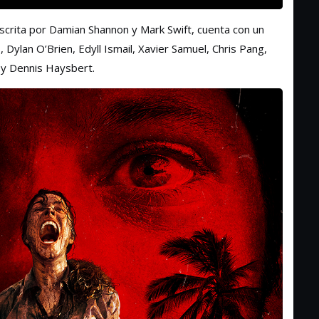
 escrita por Damian Shannon y Mark Swift, cuenta con un
Dylan O’Brien, Edyll Ismail, Xavier Samuel, Chris Pang,
y Dennis Haysbert.