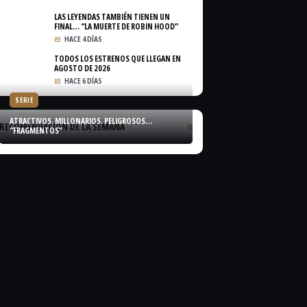
LAS LEYENDAS TAMBIÉN TIENEN UN
FINAL… “LA MUERTE DE ROBIN HOOD”
HACE 4 DÍAS
TODOS LOS ESTRENOS QUE LLEGAN EN
AGOSTO DE 2026
HACE 6 DÍAS
SERIE
ATRACTIVOS. MILLONARIOS. PELIGROSOS…
RECOMENDACIÓN DE LA SEMANA
“FRAGMENTOS”