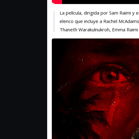
La película, dirigida por Sam Raimi y
elenco que incluye a Rachel McAdams, 
Thaneth Warakulnukroh, Emma Raimi 