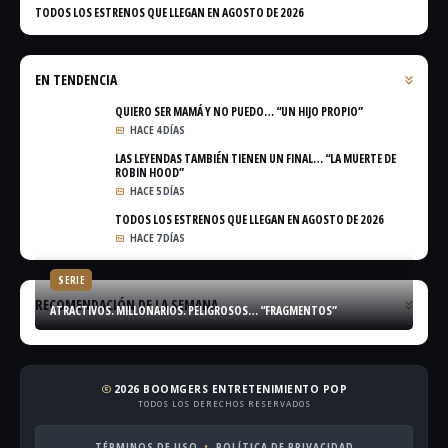
TODOS LOS ESTRENOS QUE LLEGAN EN AGOSTO DE 2026
EN TENDENCIA
QUIERO SER MAMÁ Y NO PUEDO… “UN HIJO PROPIO”
HACE 4 DÍAS
LAS LEYENDAS TAMBIÉN TIENEN UN FINAL… “LA MUERTE DE
ROBIN HOOD”
HACE 5 DÍAS
TODOS LOS ESTRENOS QUE LLEGAN EN AGOSTO DE 2026
HACE 7 DÍAS
SERIE
RECOMENDACIÓN DE LA SEMANA
ATRACTIVOS. MILLONARIOS. PELIGROSOS… “FRAGMENTOS”
2026 BOOMGERS ENTRETENIMIENTO POP
copyright
TODOS LOS DERECHOS RESERVADOS
TÉRMINOS DE USO
POLÍTICA DE PRIVACIDAD