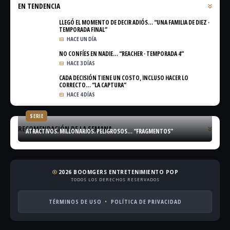
EN TENDENCIA
LLEGÓ EL MOMENTO DE DECIR ADIÓS… “UNA FAMILIA DE DIEZ ·
TEMPORADA FINAL”
HACE UN DÍA
NO CONFÍES EN NADIE… “REACHER · TEMPORADA 4”
HACE 3 DÍAS
CADA DECISIÓN TIENE UN COSTO, INCLUSO HACER LO
CORRECTO… “LA CAPTURA”
HACE 4 DÍAS
SERIE
RECOMENDACIÓN DE LA SEMANA
ATRACTIVOS. MILLONARIOS. PELIGROSOS… “FRAGMENTOS”
2026 BOOMGERS ENTRETENIMIENTO POP
copyright
TODOS LOS DERECHOS RESERVADOS
TÉRMINOS DE USO
POLÍTICA DE PRIVACIDAD