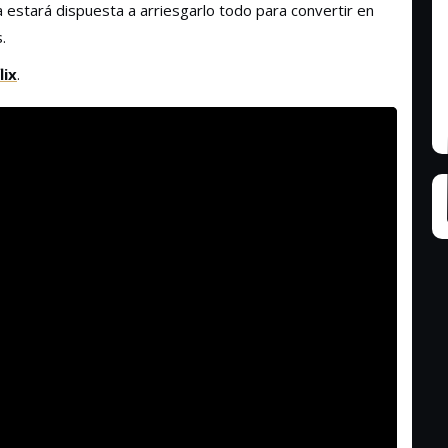
la estará dispuesta a arriesgarlo todo para convertir en
.
lix
.