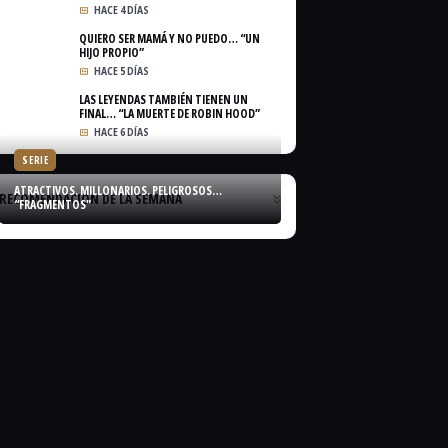
HACE 4 DÍAS
QUIERO SER MAMÁ Y NO PUEDO… “UN
HIJO PROPIO”
HACE 5 DÍAS
LAS LEYENDAS TAMBIÉN TIENEN UN
FINAL… “LA MUERTE DE ROBIN HOOD”
HACE 6 DÍAS
SERIE
ATRACTIVOS. MILLONARIOS. PELIGROSOS…
RECOMENDACIÓN DE LA SEMANA
“FRAGMENTOS”