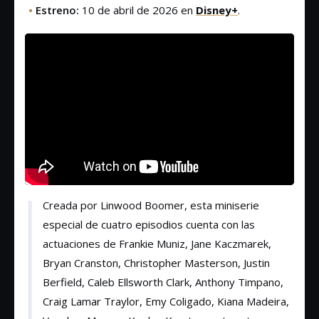
•
Estreno:
10 de abril de 2026 en
Disney+
.
Creada por Linwood Boomer, esta miniserie
especial de cuatro episodios cuenta con las
actuaciones de Frankie Muniz, Jane Kaczmarek,
Bryan Cranston, Christopher Masterson, Justin
Berfield, Caleb Ellsworth Clark, Anthony Timpano,
Craig Lamar Traylor, Emy Coligado, Kiana Madeira,