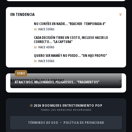
EN TENDENCIA
NO CONFÍES EN NADIE… “REACHER · TEMPORADA 4”
HACE 3 DÍAS
CADA DECISIÓN TIENE UN COSTO, INCLUSO HACER LO
CORRECTO… “LA CAPTURA”
HACE 4 DÍAS
QUIERO SER MAMÁ Y NO PUEDO… “UN HIJO PROPIO”
HACE 5 DÍAS
SERIE
RECOMENDACIÓN DE LA SEMANA
ATRACTIVOS. MILLONARIOS. PELIGROSOS… “FRAGMENTOS”
2026 BOOMGERS ENTRETENIMIENTO POP
copyright
TODOS LOS DERECHOS RESERVADOS
TÉRMINOS DE USO
POLÍTICA DE PRIVACIDAD