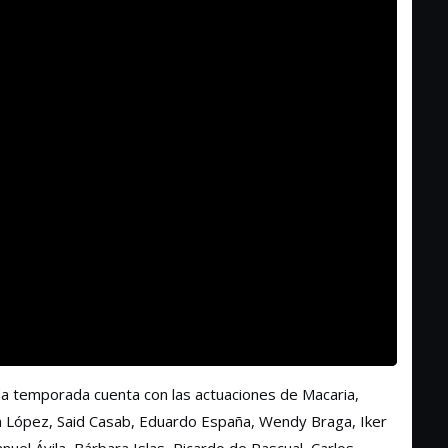
nda temporada cuenta con las actuaciones de Macaria,
n López, Said Casab, Eduardo España, Wendy Braga, Iker