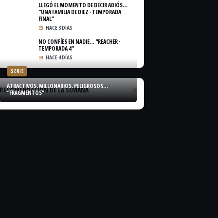
LLEGÓ EL MOMENTO DE DECIR ADIÓS…
“UNA FAMILIA DE DIEZ · TEMPORADA
FINAL”
HACE 3 DÍAS
NO CONFÍES EN NADIE… “REACHER ·
TEMPORADA 4”
HACE 4 DÍAS
SERIE
ATRACTIVOS. MILLONARIOS. PELIGROSOS…
RECOMENDACIÓN DE LA SEMANA
“FRAGMENTOS”