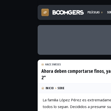
HACE 3 MESES
Ahora deben comportarse finos, y
2”
INICIO
SERIE
La familia López Pérez es extremadamen
todos lo sepan. Decididos a presumir su