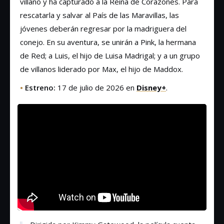
villano y ha capturado a la Reina de Corazones. Para
rescatarla y salvar al País de las Maravillas, las
jóvenes deberán regresar por la madriguera del
conejo. En su aventura, se unirán a Pink, la hermana
de Red; a Luis, el hijo de Luisa Madrigal; y a un grupo
de villanos liderado por Max, el hijo de Maddox.
•
Estreno:
17 de julio de 2026 en
Disney+
.