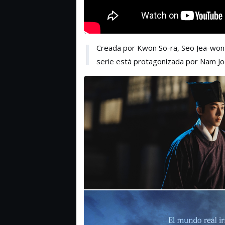
Creada por Kwon So-ra, Seo Jea-won y
serie está protagonizada por Nam J