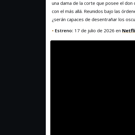
una dama de la corte que posee el don d
con el más allá. Reunidos bajo las órde
¿serán capaces de desentrañar los oscu
•
Estreno:
17 de julio de 2026 en
Netfl