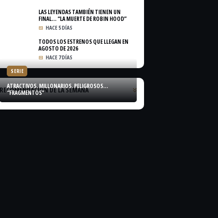
LAS LEYENDAS TAMBIÉN TIENEN UN
FINAL… “LA MUERTE DE ROBIN HOOD”
HACE 5 DÍAS
TODOS LOS ESTRENOS QUE LLEGAN EN
AGOSTO DE 2026
HACE 7 DÍAS
SERIE
ATRACTIVOS. MILLONARIOS. PELIGROSOS…
RECOMENDACIÓN DE LA SEMANA
“FRAGMENTOS”