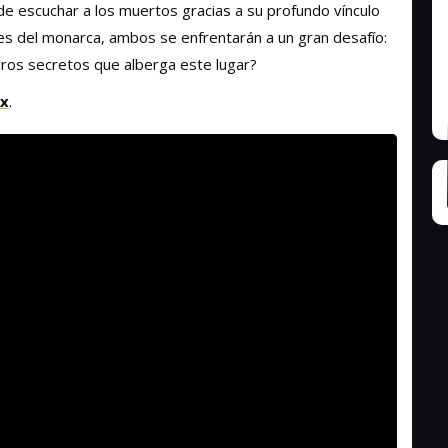
e escuchar a los muertos gracias a su profundo vínculo
nes del monarca, ambos se enfrentarán a un gran desafío:
ros secretos que alberga este lugar?
ix
.