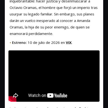
inquebrantable: hacer justicia y desenmascarar a
Octavio Oramas, el hombre que forjó un imperio tras
usurpar su legado familiar. Sin embargo, sus planes
darán un vuelco inesperado al conocer a Amanda
Oramas, la hija de su peor enemigo, de quien se
enamorará perdidamente.
•
Estreno:
10 de julio de 2026 en
ViX
.