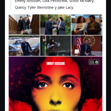
Emmy Rossum, Lola Petticrew, Scoot McNairy,
Quincy Tyler Bernstine y Jake Lacy.