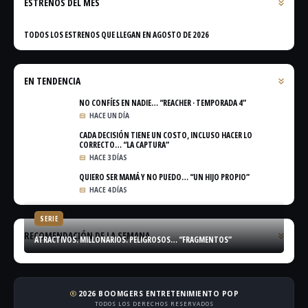
ESTRENOS DEL MES
TODOS LOS ESTRENOS QUE LLEGAN EN AGOSTO DE 2026
EN TENDENCIA
NO CONFÍES EN NADIE… “REACHER · TEMPORADA 4”
HACE UN DÍA
CADA DECISIÓN TIENE UN COSTO, INCLUSO HACER LO
CORRECTO… “LA CAPTURA”
HACE 3 DÍAS
QUIERO SER MAMÁ Y NO PUEDO… “UN HIJO PROPIO”
HACE 4 DÍAS
SERIE
RECOMENDACIÓN DE LA SEMANA
ATRACTIVOS. MILLONARIOS. PELIGROSOS… “FRAGMENTOS”
2026 BOOMGERS ENTRETENIMIENTO POP
copyright
TODOS LOS DERECHOS RESERVADOS