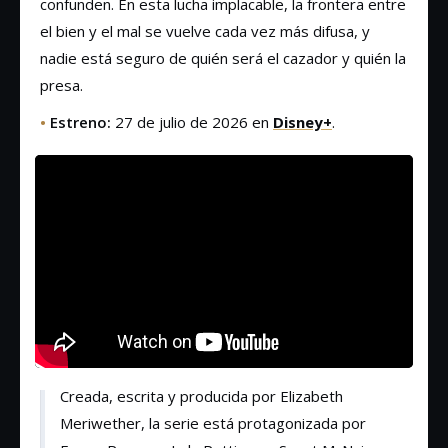
confunden. En esta lucha implacable, la frontera entre
el bien y el mal se vuelve cada vez más difusa, y
nadie está seguro de quién será el cazador y quién la
presa.
•
Estreno:
27 de julio de 2026 en
Disney+
.
Creada, escrita y producida por Elizabeth
Meriwether, la serie está protagonizada por