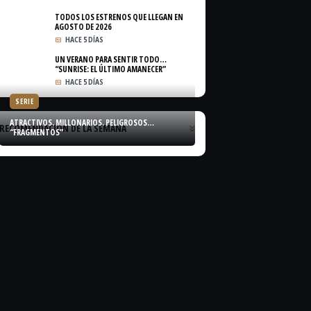
TODOS LOS ESTRENOS QUE LLEGAN EN
AGOSTO DE 2026
HACE 5 DÍAS
UN VERANO PARA SENTIR TODO…
“SUNRISE: EL ÚLTIMO AMANECER”
HACE 5 DÍAS
SERIE
ATRACTIVOS. MILLONARIOS. PELIGROSOS…
RECOMENDACIÓN DE LA SEMANA
“FRAGMENTOS”