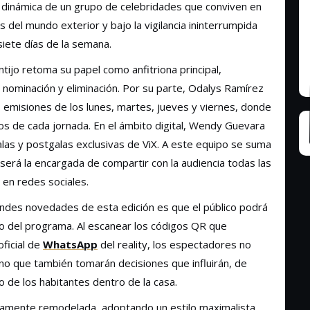
a dinámica de un grupo de celebridades que conviven en
del mundo exterior y bajo la vigilancia ininterrumpida
siete días de la semana.
tijo retoma su papel como anfitriona principal,
 nominación y eliminación. Por su parte, Odalys Ramírez
s emisiones de los lunes, martes, jueves y viernes, donde
 de cada jornada. En el ámbito digital, Wendy Guevara
alas y postgalas exclusivas de ViX. A este equipo se suma
n será la encargada de compartir con la audiencia todas las
en redes sociales.
randes novedades de esta edición es que el público podrá
lo del programa. Al escanear los códigos QR que
oficial de
WhatsApp
del reality, los espectadores no
ino que también tomarán decisiones que influirán, de
o de los habitantes dentro de la casa.
etamente remodelada, adoptando un estilo maximalista